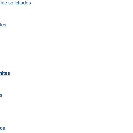
te solicitados
tes
mites
os
tos