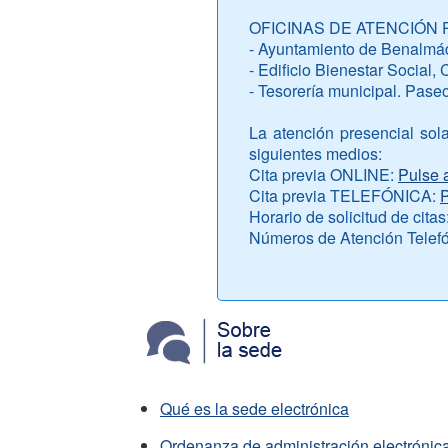
OFICINAS DE ATENCIÓN PRE
- Ayuntamiento de Benalmá
- Edificio Bienestar Social,
- Tesorería municipal. Paseo
La atención presencial sola
siguientes medios:
Cita previa ONLINE:
Pulse 
Cita previa TELEFÓNICA:
P
Horario de solicitud de cita
Números de Atención Telefón
Qué es la sede electrónica
Ordenanza de administración electrónic