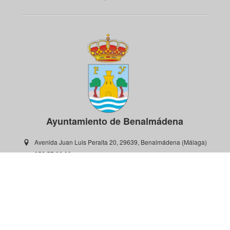
Ayuntamiento de Benalmádena
Avenida Juan Luis Peralta 20, 29639, Benalmádena (Málaga)
952 57 98 00
Contacto y soporte: oac@benalmadena.es
www.benalmadena.es