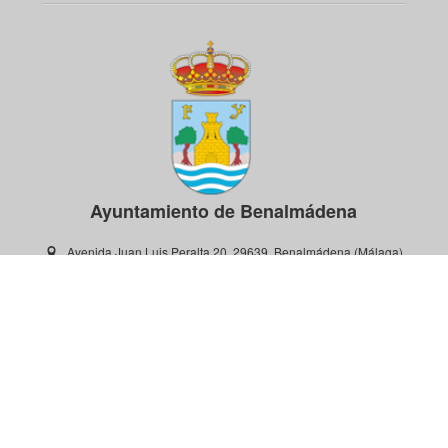
Ayuntamiento de Benalmádena
Avenida Juan Luis Peralta 20, 29639, Benalmádena (Málaga)
952 57 98 00
Contacto y soporte: oac@benalmadena.es
www.benalmadena.es